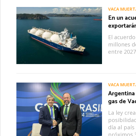
VACA MUERT
En un acu
exportarán
El acuerdo
millones d
entre 2027
VACA MUERT
Argentina 
gas de Va
La ley cre
posibilida
día al paí
próximos 3