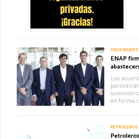
VACA MUERT
ENAP firm
abastecer
Los acuerd
permitirán
suministro
en forma c
PETROLEROS
Petrolero