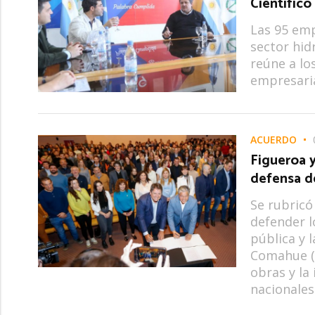
Científic
Las 95 emp
sector hid
reúne a lo
empresarial
ACUERDO
Figueroa 
defensa 
Se rubricó
defender l
pública y 
Comahue (U
obras y la
nacionales