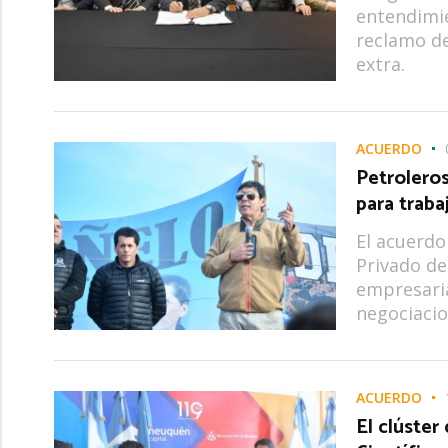
entendimie
reclamo de
extra.
ACUERDO
Petrolero
para traba
El acuerdo
Privado de
empresaria
negociacio
ACUERDO
El clúste