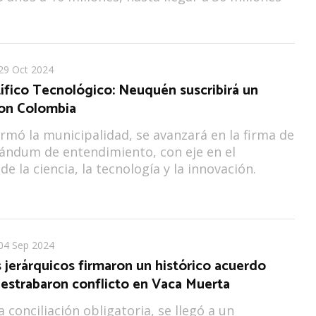
29 Oct 2024
ífico Tecnológico: Neuquén suscribirá un
on Colombia
rmó la municipalidad, se avanzará en la firma de
ndum de entendimiento, con eje en el
de la ciencia, la tecnología y la innovación.
04 Sep 2024
 jerárquicos firmaron un histórico acuerdo
 destrabaron conflicto en Vaca Muerta
 conciliación obligatoria, se llegó a un