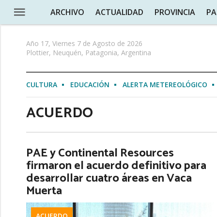
ARCHIVO
ACTUALIDAD
PROVINCIA
PA
Año 17, Viernes 7 de Agosto de 2026
Plottier, Neuquén, Patagonia, Argentina
CULTURA
EDUCACIÓN
ALERTA METEREOLÓGICO
ACUERDO
PAE y Continental Resources
firmaron el acuerdo definitivo para
desarrollar cuatro áreas en Vaca
Muerta
ACUERDO