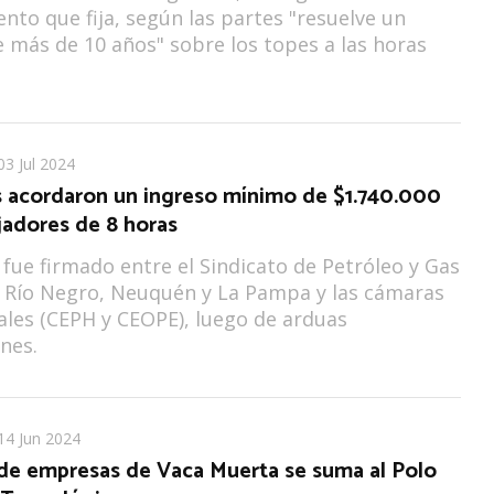
nto que fija, según las partes "resuelve un
 más de 10 años" sobre los topes a las horas
03 Jul 2024
s acordaron un ingreso mínimo de $1.740.000
jadores de 8 horas
 fue firmado entre el Sindicato de Petróleo y Gas
 Río Negro, Neuquén y La Pampa y las cámaras
les (CEPH y CEOPE), luego de arduas
nes.
14 Jun 2024
r de empresas de Vaca Muerta se suma al Polo