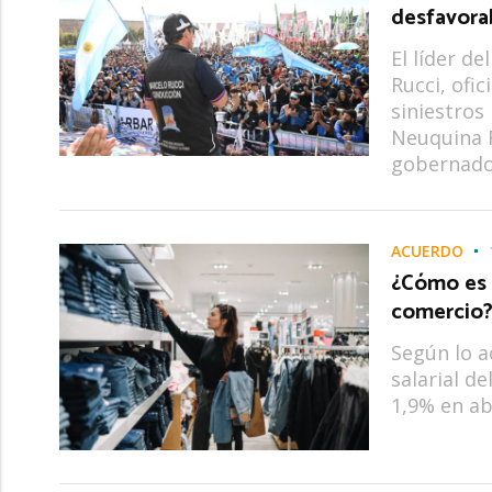
desfavora
El líder d
Rucci, ofi
siniestros
Neuquina F
gobernado
ACUERDO
¿Cómo es e
comercio
Según lo a
salarial d
1,9% en ab