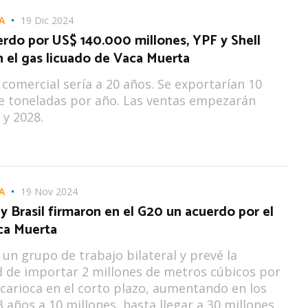
A
19 Dic 2024
erdo por US$ 140.000 millones, YPF y Shell
 el gas licuado de Vaca Muerta
 comercial sería a 20 años. Se exportarían 10
e toneladas por año. Las ventas empezarán
 y 2028.
A
19 Nov 2024
y Brasil firmaron en el G20 un acuerdo por el
ca Muerta
a un grupo de trabajo bilateral y prevé la
d de importar 2 millones de metros cúbicos por
s carioca en el corto plazo, aumentando en los
 años a 10 millones, hasta llegar a 30 millones