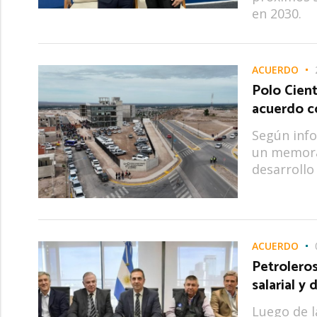
en 2030.
ACUERDO
Polo Cient
acuerdo c
Según info
un memorá
desarrollo 
ACUERDO
Petroleros
salarial y
Luego de la