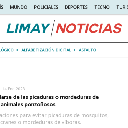
ÍS
MUNDO
POLICIALES
DEPORTES
TECNO
TUR
LÓGICO
ALFABETIZACIÓN DIGITAL
ASFALTO
14 Ene 2023
arse de las picaduras o mordeduras de
y animales ponzoñosos
ciones para evitar picaduras de mosquitos,
acranes o mordeduras de víboras.